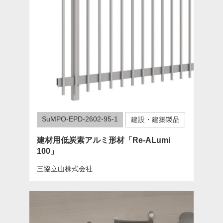
SuMPO-EPD-2602-95-1
建設・建築製品
建材用低炭素アルミ形材「Re-ALumi
100」
三協立山株式会社