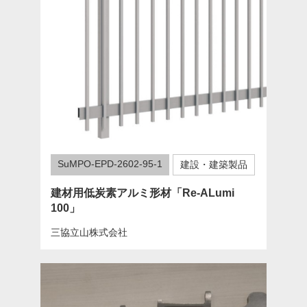
SuMPO-EPD-2602-95-1
建設・建築製品
建材用低炭素アルミ形材「Re-ALumi
100」
三協立山株式会社