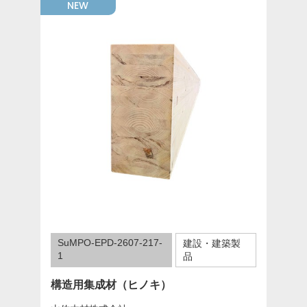
NEW
SuMPO-EPD-2607-217-
建設・建築製
1
品
構造用集成材（ヒノキ）