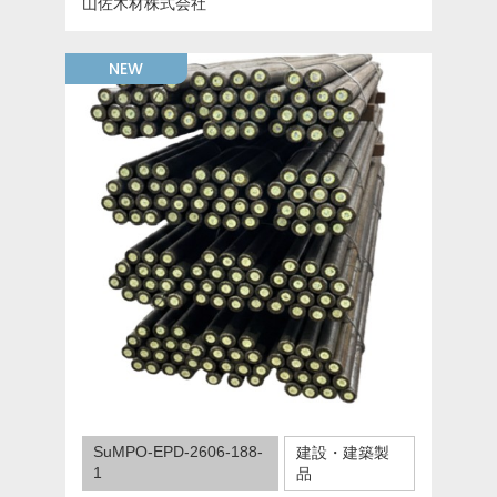
山佐木材株式会社
NEW
SuMPO-EPD-2606-188-
建設・建築製
1
品