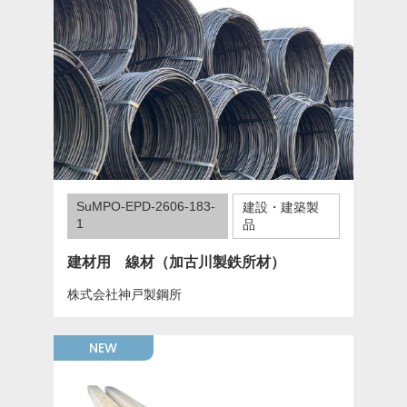
SuMPO-EPD-2606-183-
建設・建築製
1
品
建材用 線材（加古川製鉄所材）
株式会社神戸製鋼所
NEW