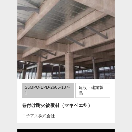
SuMPO-EPD-2605-137-
建設・建築製
1
品
巻付け耐火被覆材（マキベエ® ）
ニチアス株式会社