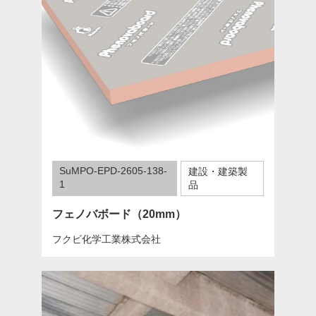
SuMPO-EPD-2605-138-
建設・建築製
1
品
フェノバボード（20mm）
フクビ化学工業株式会社