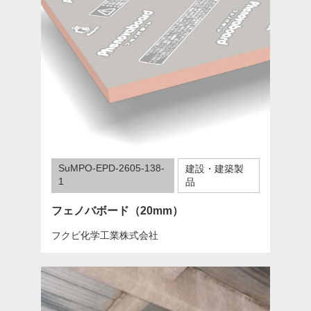
SuMPO-EPD-2605-138-
建設・建築製
1
品
フェノバボード（20mm）
フクビ化学工業株式会社