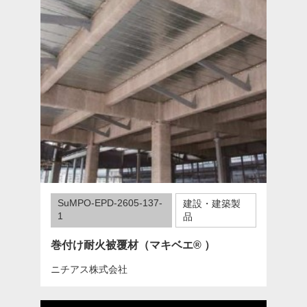
SuMPO-EPD-2605-137-
建設・建築製
1
品
巻付け耐火被覆材（マキベエ® ）
ニチアス株式会社