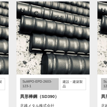
SuMPO-EPD-2603-
S
製
建設・建築製
123-1
12
品
異形棒鋼（SD390）
異
北越メタル株式会社
北