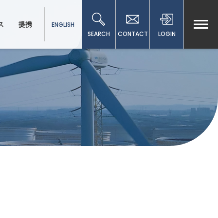
ス
提携
ENGLISH
SEARCH
CONTACT
LOGIN