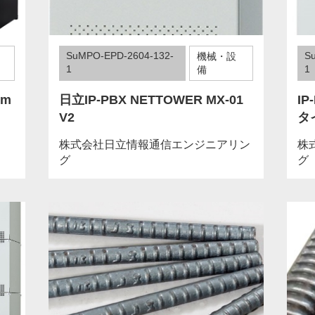
SuMPO-EPD-2604-132-
S
機械・設
1
1
備
rm
日立IP-PBX NETTOWER MX-01
IP
V2
タ
株式会社日立情報通信エンジニアリン
株
グ
グ