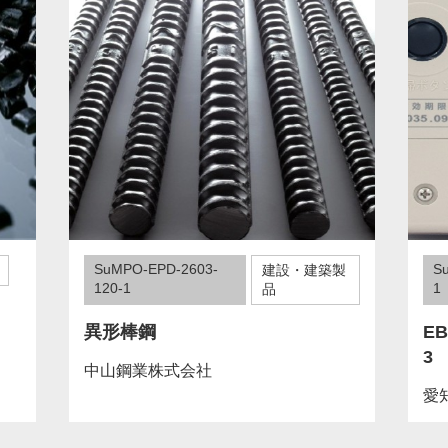
SuMPO-EPD-2603-
S
建設・建築製
120-1
1
品
異形棒鋼
E
3
中山鋼業株式会社
愛