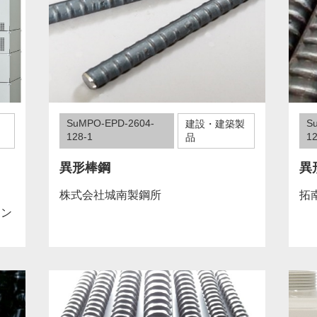
SuMPO-EPD-2604-
S
建設・建築製
128-1
12
品
V3
異形棒鋼
異
株式会社城南製鋼所
拓
リン