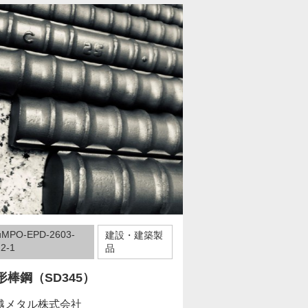
uMPO-EPD-2603-
建設・建築製
2-1
品
形棒鋼（SD345）
越メタル株式会社