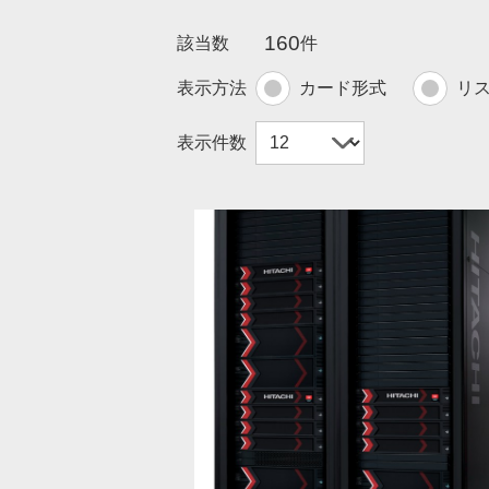
160
該当数
件
表示方法
カード形式
リ
表示件数