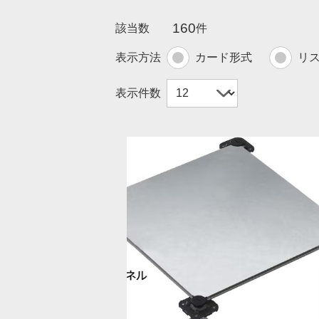
160
該当数
件
表示方法
カード形式
リ
表示件数