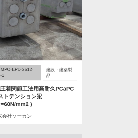
uMPO-EPD-2512-
建設・建築製
-1
品
C圧着関節工法用高耐久PCaPC
ストテンション梁
c=60N/mm2 )
式会社ソーカン