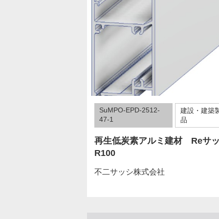
SuMPO-EPD-2512-
建設・建築
47-1
品
再生低炭素アルミ建材 Reサ
R100
不二サッシ株式会社