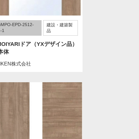
uMPO-EPD-2512-
建設・建築製
-1
品
MOIYARIドア（YXデザイン品）
本体
IKEN株式会社