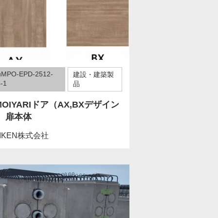
uMPO-EPD-2512-
建設・建築製
-1
品
MOIYARIドア（AX,BXデザイン
）扉本体
IKEN株式会社