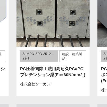
SuMPO-EPD-2512-
S
製
建設・建築製
22-1
21
品
ッシ
PC圧着関節工法用高耐久PCaPC
P
プレテンション梁(Fc=60N/mm2 )
ポ
(F
株式会社ソーカン
株