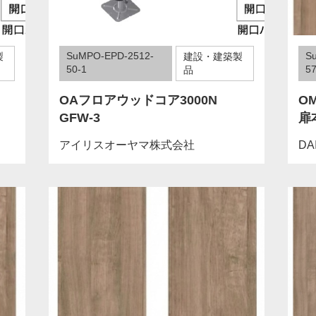
SuMPO-EPD-2512-
S
製
建設・建築製
50-1
57
品
OAフロアウッドコア3000N
O
GFW-3
扉
アイリスオーヤマ株式会社
DA