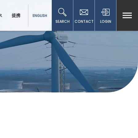
ス
提携
ENGLISH
SEARCH
CONTACT
LOGIN