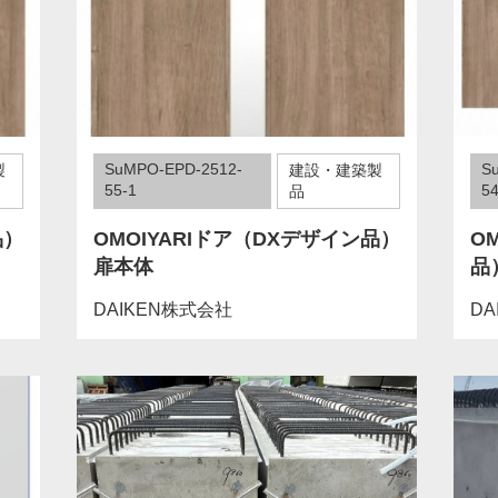
SuMPO-EPD-2512-
S
製
建設・建築製
55-1
54
品
品）
OMOIYARIドア（DXデザイン品）
O
扉本体
品
DAIKEN株式会社
DA