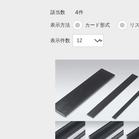
4
該当数
件
表示方法
カード形式
リ
表示件数