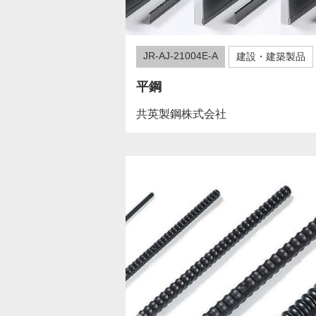
JR-AJ-21004E-A
建設・建築製品
平鋼
共英製鋼株式会社