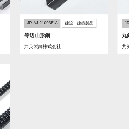
JR-AJ-21003E-A
JR
建設・建築製品
等辺山形鋼
丸
共英製鋼株式会社
共