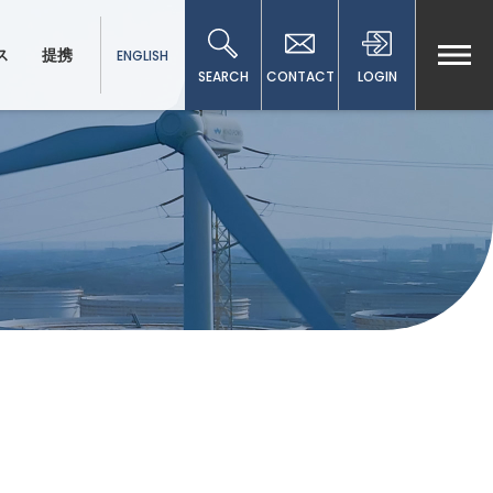
ス
提携
ENGLISH
SEARCH
CONTACT
LOGIN