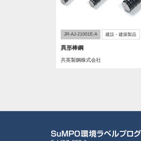
JR-AJ-21001E-A
建設・建築製品
異形棒鋼
共英製鋼株式会社