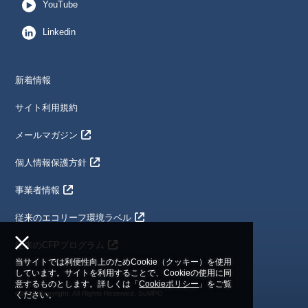
YouTube
Linkedin
新着情報
サイト利用規約
メールマガジン
個人情報保護方針
事業者情報
従来のエコリーフ環境ラベル
従来のCFPプログラム
当サイトでは利便性向上のためCookie（クッキー）を使用
しています。サイトを利用することで、Cookieの使用に同
意するものとします。詳しくは「
Cookieポリシー
」をご覧
©2024 Copyright. All Rights Reserved. SuMPO
ください。