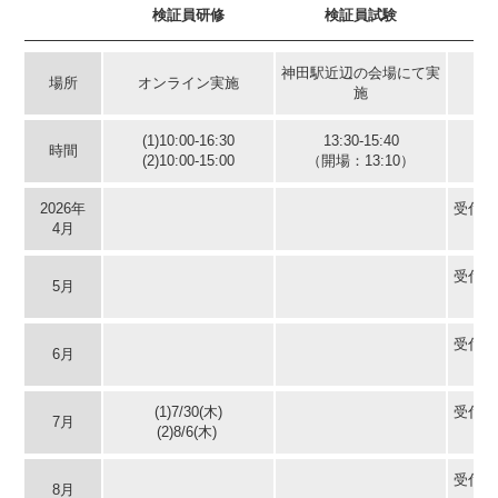
検証員研修
検証員試験
神田駅近辺の会場にて実
場所
オンライン実施
施
(1)10:00-16:30
13:30-15:40
時間
(2)10:00-15:00
（開場：13:10）
2026年
受付状
4月
受付状
5月
受付状
6月
(1)7/30(木)
受付状
7月
(2)8/6(木)
受付状
8月