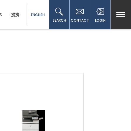
ス
提携
ENGLISH
SEARCH
CONTACT
LOGIN