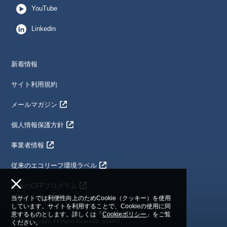
YouTube
Linkedin
新着情報
サイト利用規約
メールマガジン
個人情報保護方針
事業者情報
従来のエコリーフ環境ラベル
従来のCFPプログラム
当サイトでは利便性向上のためCookie（クッキー）を使用
しています。サイトを利用することで、Cookieの使用に同
意するものとします。詳しくは「
Cookieポリシー
」をご覧
©2024 Copyright. All Rights Reserved. SuMPO
ください。