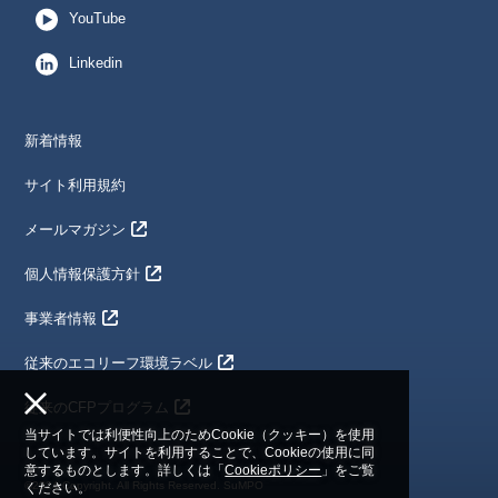
YouTube
Linkedin
新着情報
サイト利用規約
メールマガジン
個人情報保護方針
事業者情報
従来のエコリーフ環境ラベル
従来のCFPプログラム
当サイトでは利便性向上のためCookie（クッキー）を使用
しています。サイトを利用することで、Cookieの使用に同
意するものとします。詳しくは「
Cookieポリシー
」をご覧
©2024 Copyright. All Rights Reserved. SuMPO
ください。