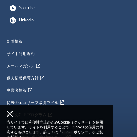
YouTube
Linkedin
新着情報
サイト利用規約
メールマガジン
個人情報保護方針
事業者情報
従来のエコリーフ環境ラベル
従来のCFPプログラム
当サイトでは利便性向上のためCookie（クッキー）を使用
しています。サイトを利用することで、Cookieの使用に同
意するものとします。詳しくは「
Cookieポリシー
」をご覧
©2024 Copyright. All Rights Reserved. SuMPO