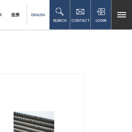
ス
提携
ENGLISH
SEARCH
CONTACT
LOGIN