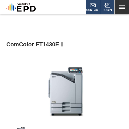
CONTACT
LOGIN
ComColor FT1430EⅡ