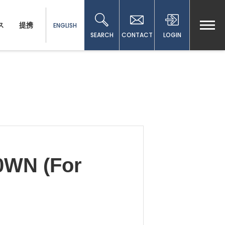
ス
提携
ENGLISH
SEARCH
CONTACT
LOGIN
N (For