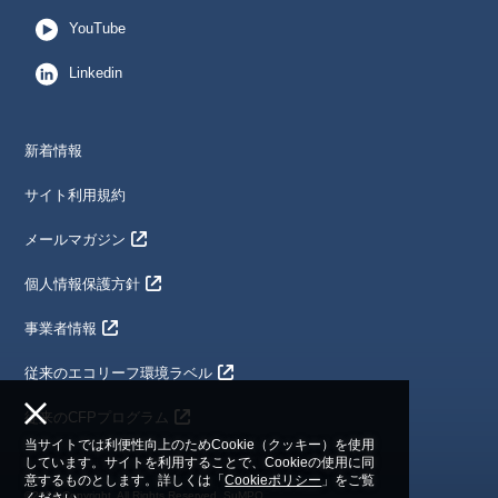
YouTube
Linkedin
新着情報
サイト利用規約
メールマガジン
個人情報保護方針
事業者情報
従来のエコリーフ環境ラベル
従来のCFPプログラム
当サイトでは利便性向上のためCookie（クッキー）を使用
しています。サイトを利用することで、Cookieの使用に同
意するものとします。詳しくは「
Cookieポリシー
」をご覧
©2024 Copyright. All Rights Reserved. SuMPO