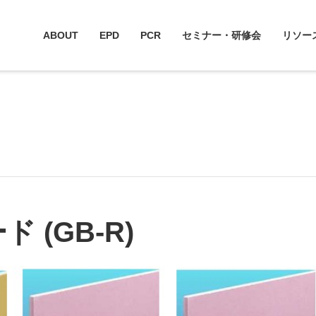
ABOUT
EPD
PCR
セミナー・研修会
リソー
 (GB-R)