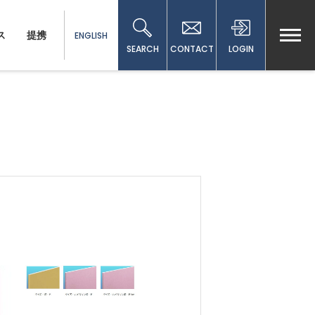
ス
提携
ENGLISH
SEARCH
CONTACT
LOGIN