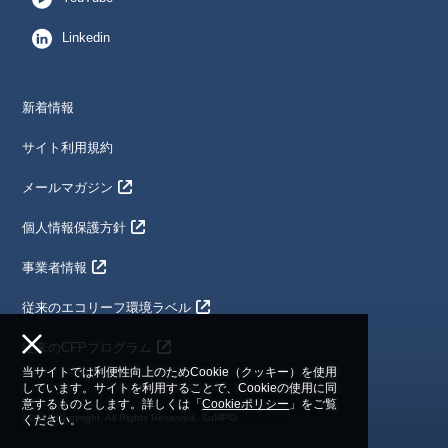
Linkedin
新着情報
サイト利用規約
メールマガジン
個人情報保護方針
事業者情報
従来のエコリーフ環境ラベル
従来のCFPプログラム
当サイトでは利便性向上のためCookie（クッキー）を使用
しています。サイトを利用することで、Cookieの使用に同
意するものとします。詳しくは「
Cookieポリシー
」をご覧
©2024 Copyright. All Rights Reserved. SuMPO
ください。