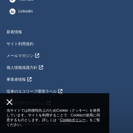
Linkedin
新着情報
サイト利用規約
メールマガジン
個人情報保護方針
事業者情報
従来のエコリーフ環境ラベル
従来のCFPプログラム
当サイトでは利便性向上のためCookie（クッキー）を使用
しています。サイトを利用することで、Cookieの使用に同
意するものとします。詳しくは「
Cookieポリシー
」をご覧
©2024 Copyright. All Rights Reserved. SuMPO
ください。