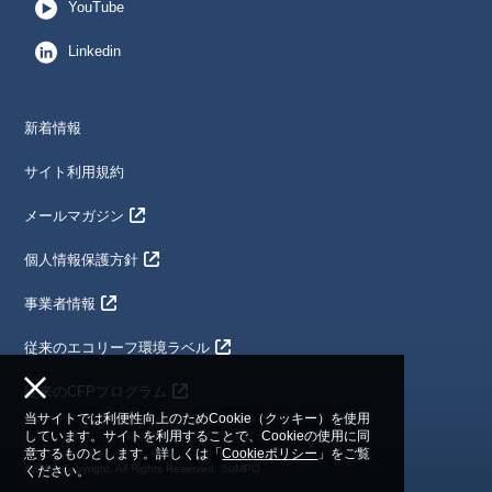
YouTube
Linkedin
新着情報
サイト利用規約
メールマガジン
個人情報保護方針
事業者情報
従来のエコリーフ環境ラベル
従来のCFPプログラム
当サイトでは利便性向上のためCookie（クッキー）を使用
しています。サイトを利用することで、Cookieの使用に同
意するものとします。詳しくは「
Cookieポリシー
」をご覧
©2024 Copyright. All Rights Reserved. SuMPO
ください。