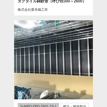
ダクタイル鋳鉄管（呼び径300～2600）
株式会社栗本鐵工所
SuMPO-EPD-2601-73-1
建設・建築製品