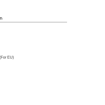
on
(For EU)