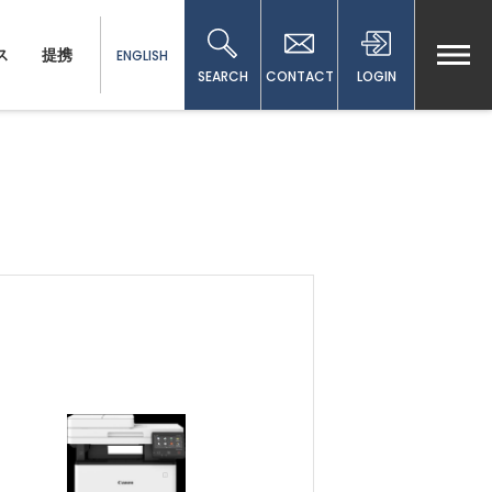
ス
提携
ENGLISH
SEARCH
CONTACT
LOGIN