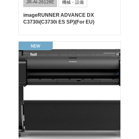
JR-AI-26128E
機械・設備
imageRUNNER ADVANCE DX
C3730i(C3730i ES SP)(For EU)
NEW