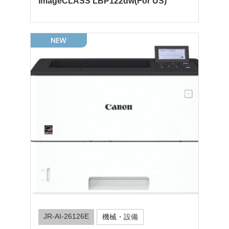
imageCLASS LBP122dw(For US)
NEW
JR-AI-26126E
機械・設備