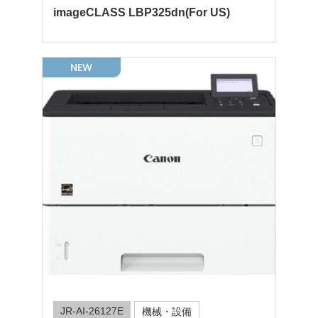
imageCLASS LBP325dn(For US)
NEW
JR-AI-26127E
機械・設備