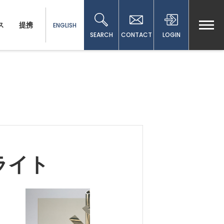
ス
提携
ENGLISH
SEARCH
CONTACT
LOGIN
ライト