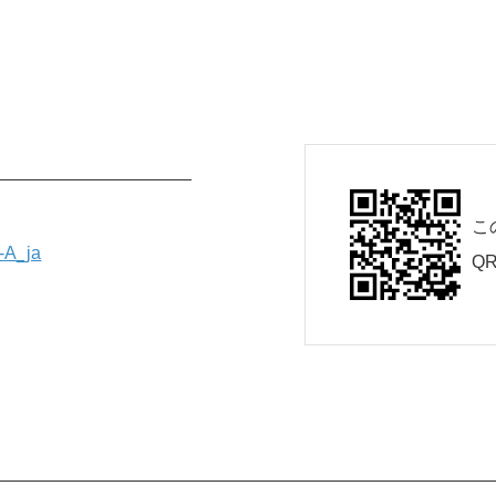
こ
-A_ja
Q