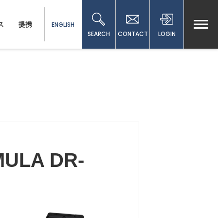
ス
提携
ENGLISH
SEARCH
CONTACT
LOGIN
LA DR-