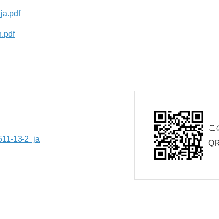
a.pdf
.pdf
こ
11-13-2_ja
Q