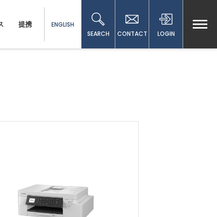
ス
提携
ENGLISH
SEARCH
CONTACT
LOGIN