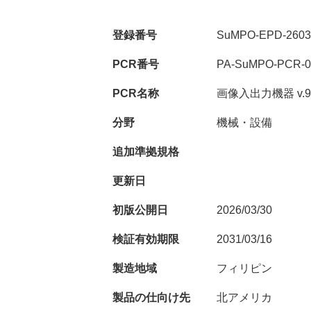
登録番号
SuMPO-EPD-2603-
PCR番号
PA-SuMPO-PCR-02
PCR名称
画像入出力機器 v.9.
分野
機械・設備
追加準拠規格
更新日
初版公開日
2026/03/30
検証有効期限
2031/03/16
製造地域
フィリピン
製品の仕向け先
北アメリカ