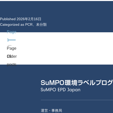
Published
2026年2月16日
Categorized as
PCR
、
未分類
Page
1
…
Page
投
Older
16
稿
posts
ナ
ビ
ゲ
ー
シ
ョ
運営・事務局