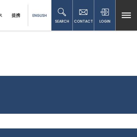
ス
提携
ENGLISH
SEARCH
CONTACT
LOGIN